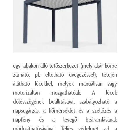
egy lábakon álló tetőszerkezet (mely akár körbe
zárható, pl. eltolható üvegezéssel), tetején
állítható lécekkel, melyek manuálisan vagy
motorizáltan mozgathatóak. A lécek
dőlésszögének beállításával szabályozható a
napsugárzás, a hőmérséklet és a szellőzés a
napfény és a levegő beáramlásának
módosíthatóságával. Teljes védelmet ad a