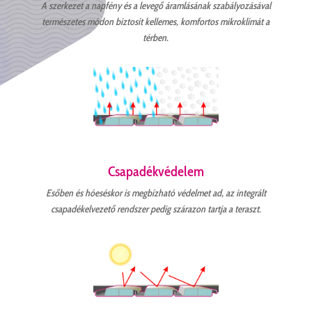
A szerkezet a napfény és a levegő áramlásának szabályozásával
természetes módon biztosít kellemes, komfortos mikroklímát a
térben.
Csapadékvédelem
Esőben és hóeséskor is megbízható védelmet ad, az integrált
csapadékelvezető rendszer pedig szárazon tartja a teraszt.