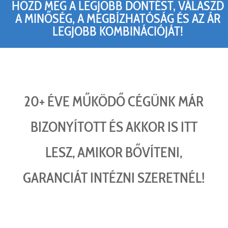
HOZD MEG A LEGJOBB DÖNTÉST, VÁLASZD
A MINŐSÉG, A MEGBÍZHATÓSÁG ÉS AZ ÁR
LEGJOBB KOMBINÁCIÓJÁT!
20+ ÉVE MŰKÖDŐ CÉGÜNK MÁR
BIZONYÍTOTT ÉS AKKOR IS ITT
LESZ, AMIKOR BŐVÍTENI,
GARANCIÁT INTÉZNI SZERETNÉL!