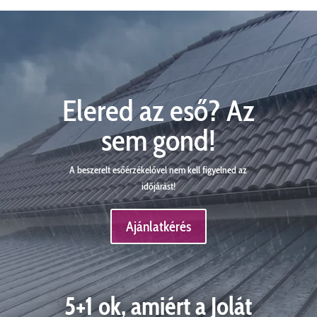
Elered az eső? Az
sem gond!
A beszerelt esőérzékelővel nem kell figyelned az
időjárást!
Ajánlatkérés
5+1 ok, amiért a Jolát