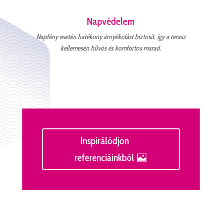
Napvédelem
Napfény esetén hatékony árnyékolást biztosít, így a terasz
kellemesen hűvös és komfortos marad.
Inspirálódjon
referenciáinkból