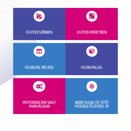


EGYEDI SZÍNBEN
EGYEDI MÉRETBEN


OLDALFAL NÉLKÜL
OLDALFALLAL


MOTORIZÁLTAN VAGY
AKÁR OLDAL ÉS TETŐ
MANUÁLISAN
HŐSZIGETELÉSSEL IS!