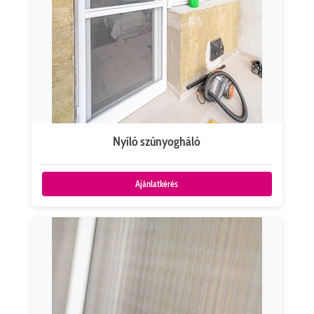
Nyíló szúnyogháló
Ajánlatkérés