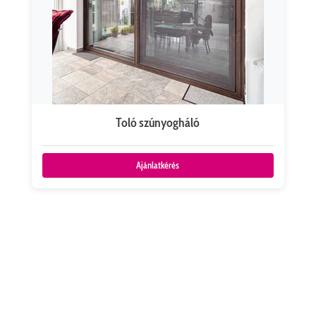
Toló szúnyogháló
Ajánlatkérés