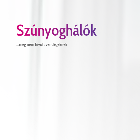
Szúnyoghálók
...meg nem hívott vendégeknek