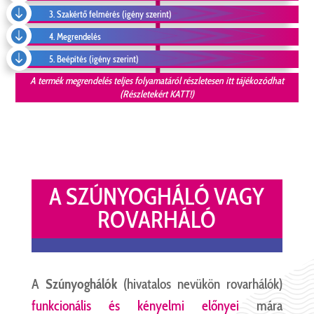

3. Szakértő felmérés (igény szerint)

4. Megrendelés

5. Beépítés (igény szerint)
A termék megrendelés teljes folyamatáról részletesen itt tájékozódhat
(Részletekért KATT!)
A SZÚNYOGHÁLÓ VAGY
ROVARHÁLÓ
A
Szúnyoghálók
(hivatalos nevükön rovarhálók)
funkcionális és kényelmi előnyei
mára