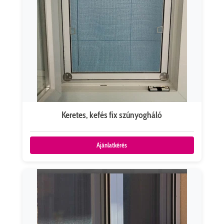
Keretes, kefés fix szúnyogháló
Ajánlatkérés