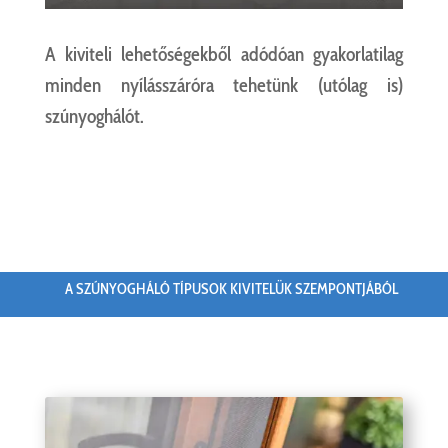
A kiviteli lehetőségekből adódóan gyakorlatilag
minden nyílásszáróra tehetünk (utólag is)
szúnyoghálót.
A SZÚNYOGHÁLÓ TÍPUSOK KIVITELÜK SZEMPONTJÁBÓL