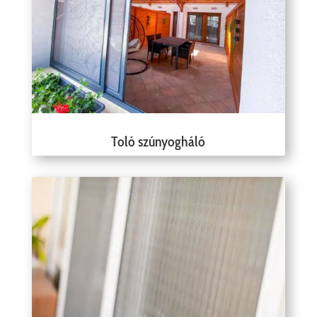
Toló szúnyogháló