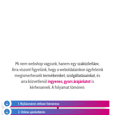
Mi nem webshop vagyunk, hanem egy
szaküzletlánc
.
Arra viszont figyelünk, hogy a weboldalainkon ügyfeleink
megismerhessék
termékeinket
,
szolgáltatásainkat
, és
arra közvetlenül
ingyenes, gyors árajánlatot
is
kérhessenek. A folyamat tömören:

1. Nyílásméret otthoni felmérése

2. Online ajánlatkérés