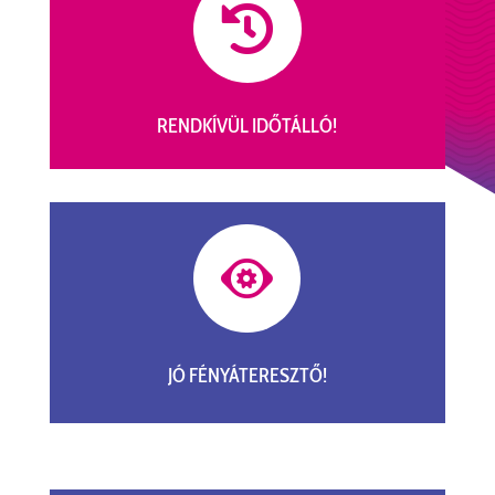

RENDKÍVÜL IDŐTÁLLÓ!

JÓ FÉNYÁTERESZTŐ!