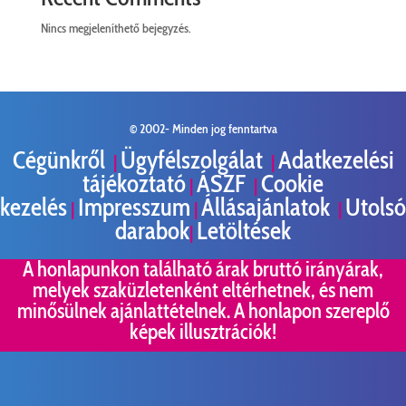
Nincs megjeleníthető bejegyzés.
© 2002-
Minden jog fenntartva
Cégünkről
Ügyfélszolgálat
Adatkezelési
|
|
tájékoztató
ÁSZF
Cookie
|
|
kezelés
Impresszum
Állásajánlatok
Utolsó
|
|
|
darabok
Letöltések
|
A honlapunkon található árak bruttó irányárak,
melyek szaküzletenként eltérhetnek, és nem
minősülnek ajánlattételnek. A honlapon szereplő
képek illusztrációk!