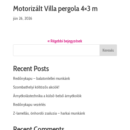
Motorizált Villa pergola 4×3 m
jún 26, 2026
« Régebbi bejegyzések
Keresés
Recent Posts
Redőnykapu – balatonlellei munkánk
Szombathelyi költözős akciók!
Árnyékolástechnika a külső-belső árnyékolók
Redőnykapu vezérlés
Z-lamellás, önhordó zsaluzia – harkai munkánk
Recent Comments