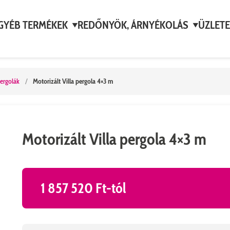
GYÉB TERMÉKEK
REDŐNYÖK, ÁRNYÉKOLÁS
ÜZLETE
▼
▼
ergolák
/
Motorizált Villa pergola 4×3 m
Motorizált Villa pergola 4×3 m
1 857 520 Ft-tól