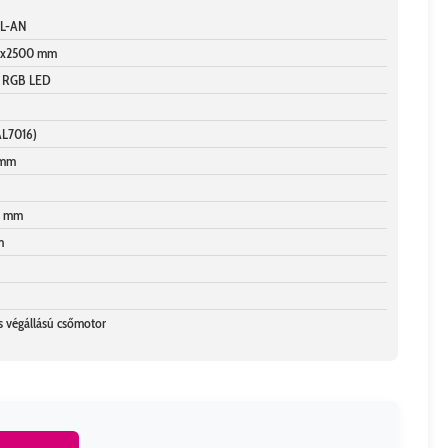
L-AN
0x2500 mm
 RGB LED
AL7016)
 mm
4 mm
m
s végállású csőmotor