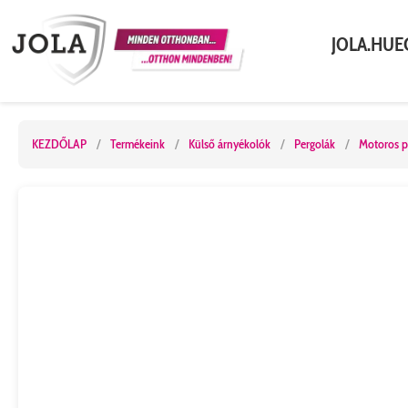
JOLA.HU
E
KEZDŐLAP
/
Termékeink
/
Külső árnyékolók
/
Pergolák
/
Motoros p