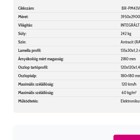
Cikkszám:
BR-PM43V
Méret:
3950x290
Világítás:
INTEGRÁLT
Súly:
242 kg
Szín:
Antracit (R
Lamella profil:
135x30x1,2
Árnyékolóig mért magasság:
2180 mm
Oszlop tartóprofil:
120x120x1,
Oszloptalp:
180×180 m
Maximális szélállóság:
120 km/h
Maximális szélállóság:
60 kg/m²
Működtetés:
Elektroniku