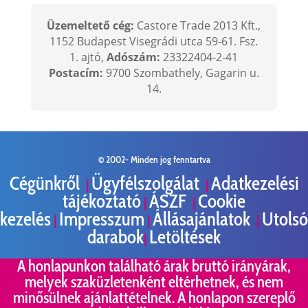
Üzemeltető cég:
Castore Trade 2013 Kft.,
1152 Budapest Visegrádi utca 59-61. Fsz.
1. ajtó,
Adószám:
23322404-2-41
Postacím:
9700 Szombathely, Gagarin u.
14.
© 2002-
Minden jog fenntartva
Cégünkről
Ügyfélszolgálat
Adatkezelési
|
|
tájékoztató
ÁSZF
Cookie
|
|
kezelés
Impresszum
Állásajánlatok
Utolsó
|
|
|
darabok
Letöltések
|
A honlapunkon található árak bruttó irányárak,
melyek szaküzletenként eltérhetnek, és nem
minősülnek ajánlattételnek. A honlapon szereplő