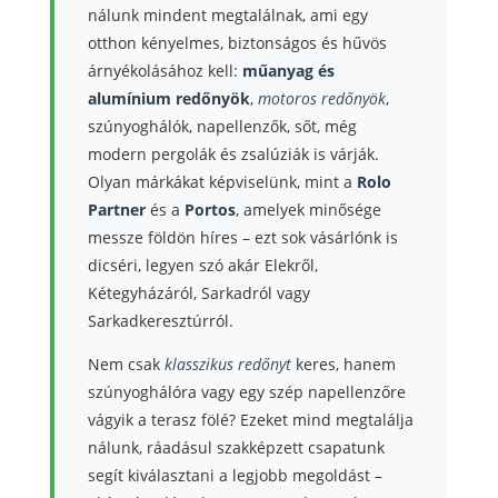
nálunk mindent megtalálnak, ami egy
otthon kényelmes, biztonságos és hűvös
árnyékolásához kell:
műanyag és
alumínium redőnyök
,
motoros redőnyök
,
szúnyoghálók, napellenzők, sőt, még
modern pergolák és zsalúziák is várják.
Olyan márkákat képviselünk, mint a
Rolo
Partner
és a
Portos
, amelyek minősége
messze földön híres – ezt sok vásárlónk is
dicséri, legyen szó akár Elekről,
Kétegyházáról, Sarkadról vagy
Sarkadkeresztúrról.
Nem csak
klasszikus redőnyt
keres, hanem
szúnyoghálóra vagy egy szép napellenzőre
vágyik a terasz fölé? Ezeket mind megtalálja
nálunk, ráadásul szakképzett csapatunk
segít kiválasztani a legjobb megoldást –