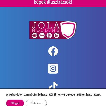
képek illusztrációk!



A weboldalon a minőségi felhasználói élmény érdekében sütiket használunk.
Elfogad
Elutasítom