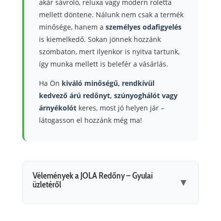
akár sávroló, reluxa vagy modern roletta
mellett döntene. Nálunk nem csak a termék
minősége, hanem a
személyes odafigyelés
is kiemelkedő. Sokan jönnek hozzánk
szombaton, mert ilyenkor is nyitva tartunk,
így munka mellett is belefér a vásárlás.
Ha Ön
kiváló minőségű, rendkívül
kedvező árú redőnyt, szúnyoghálót vagy
árnyékolót
keres, most jó helyen jár –
látogasson el hozzánk még ma!
Vélemények a JOLA Redőny – Gyulai
▼
üzletéről