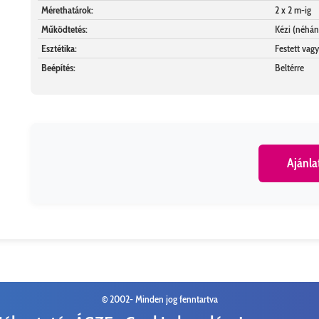
Mérethatárok:
2 x 2 m-ig
Működtetés:
Kézi (néhán
Esztétika:
Festett vagy
Beépítés:
Beltérre
Ajánla
© 2002-
Minden jog fenntartva