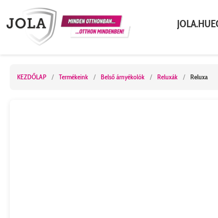
JOLA.HU
E
KEZDŐLAP
/
Termékeink
/
Belső árnyékolók
/
Reluxák
/
Reluxa